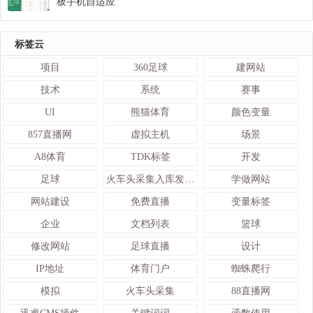
板手机自适应
标签云
项目
360足球
建网站
技术
系统
赛事
UI
熊猫体育
颜色变量
857直播网
虚拟主机
场景
A8体育
TDK标签
开发
足球
火车头采集入库发布接口
学做网站
网站建设
免费直播
变量标签
企业
文档列表
篮球
修改网站
足球直播
设计
IP地址
体育门户
蜘蛛爬行
模拟
火车头采集
88直播网