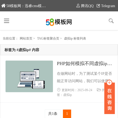
58模板网：迅睿cms模板专业分享平台，新域名：moban58.com
腾讯QQ
Telegram
当前位置：
网站首页
>
TAG标签聚合页
>
虚拟ip 标签列表
标签为 #虚拟ip# 内容
PHP如何模拟不同虚拟ip访问网站
在做网站时，为了测试某个IP是否
能正常访问网站，我们可以使用P
HP来模拟这个IP来访问网站，然
更新时间：2025-09-24
所属标
签：虚拟ip
后来查看访问后的效果即可。那么
如何使用PHP来模拟不同虚拟ip访
问网站呢？方法很简单，只需要运
共1条
1
行以下的PHP代码即可。