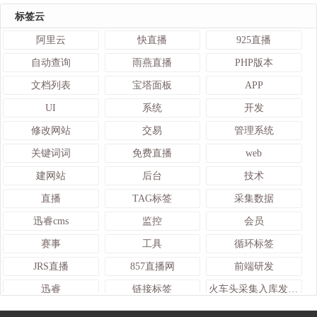
标签云
阿里云
快直播
925直播
自动查询
雨燕直播
PHP版本
文档列表
宝塔面板
APP
UI
系统
开发
修改网站
交易
管理系统
关键词词
免费直播
web
建网站
后台
技术
直播
TAG标签
采集数据
迅睿cms
监控
会员
赛事
工具
循环标签
JRS直播
857直播网
前端研发
迅睿
链接标签
火车头采集入库发布接口
TDK标签
管理
网站建设