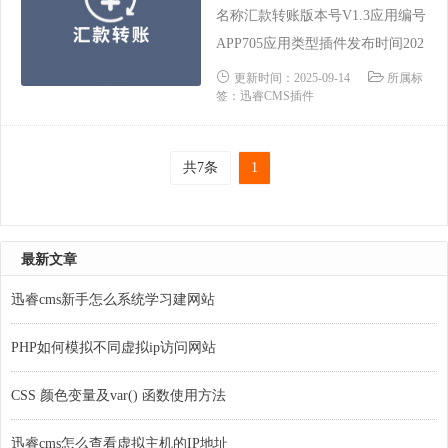
码加密未加密技术保障迅睿官方技
名称汇款转账版本号V1.3应用编号
术要求无......
APP705应用类型插件发布时间202
1-03-18 09:24:45更新时间2023-09-
更新时间：2025-09-14
所属标
签：迅睿CMS插件
11 11:12:24支持内核CodeIgnITer L
aravel ThinkPHP功能类别支付依赖
场景支付系统源码加密未加密技术
共7条
1
保障迅睿官方技术要求需要掌握P
HP、SQ......
最新文章
迅睿cms新手怎么系统学习建网站
PHP如何模拟不同虚拟ip访问网站
CSS 颜色变量及var() 函数使用方法
迅睿cms怎么查看虚拟主机的IP地址