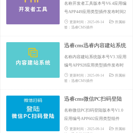
名称开发者工具版本号V6.4应用编
术要求需......
号APP449应用类型插件发布时间2
019-07-16 09:55:08更新时间2023-1
更新时间：2025-09-14
所属标
签：迅睿CMS插件
2-13 16:46:01支持内核CodeIgnITer
Laravel ThinkPHP功能类别工具依
迅睿cms迅睿内容建站系统
赖场景不依赖于任何插件源码加密
未加密技术保障迅睿官方技术要求
名称内容建站系统版本号V3.3应用
需要掌握P......
编号APP928应用类型插件发布时
间2022-03-01 15:30:06更新时间202
更新时间：2025-09-14
所属标
签：迅睿CMS插件
3-11-30 14:56:45支持内核CodeIgnI
Ter Laravel ThinkPHP功能类别依
迅睿cms微信PC扫码登陆
赖场景内容建站系统说明源码加密
未加密技术保障迅睿官方技术要求
名称微信PC扫码登陆版本号V1.0
需要掌握PH......
应用编号APP602应用类型组件
（免安装）发布时间2020-06-17 2
更新时间：2025-09-14
所属标