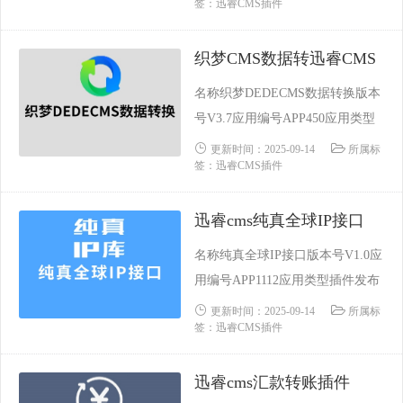
签：迅睿CMS插件
2:29:23更新时间2023-10-29 05:30:
11支持内核CodeIgnITer Laravel Th
织梦CMS数据转迅睿CMS
inkPHP功能类别社交 会员 微信依
赖场景用户系统说明源码加密未加
名称织梦DEDECMS数据转换版本
密技术保障迅......
号V3.7应用编号APP450应用类型
插件发布时间2019-07-23 08:37:46
更新时间：2025-09-14
所属标
签：迅睿CMS插件
更新时间2023-09-23 02:01:08支持
内核CodeIgnITer功能类别数据转
迅睿cms纯真全球IP接口
换依赖场景内容建站系统说明源码
加密未加密技术保障迅睿官方技术
名称纯真全球IP接口版本号V1.0应
要求需要掌握PHP、SQL、......
用编号APP1112应用类型插件发布
时间2022-10-10 23:38:33更新时间2
更新时间：2025-09-14
所属标
签：迅睿CMS插件
023-09-21 06:59:59支持内核CodeIg
nITer Laravel ThinkPHP功能类别
迅睿cms汇款转账插件
工具依赖场景不依赖于任何插件源