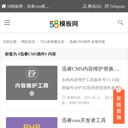
58模板网：迅睿cms模板专业分享平台，新域名：moban58.com
腾讯QQ
Telegram
当前位置：
网站首页
>
TAG标签聚合页
>
迅睿CMS插件 标签列表
标签为 #迅睿CMS插件# 内容
迅睿CMS内容维护替换工具
名称内容维护工具版本号V1.16应
用编号APP782应用类型插件发布
时间2021-08-22 03:24:55更新时间2
更新时间：2025-09-14
所属标
签：迅睿CMS插件
023-10-02 17:33:26支持内核CodeIg
nITer Laravel ThinkPHP功能类别S
迅睿cms开发者工具
EO 工具依赖场景内容建站系统源
码加密未加密技术保障迅睿官方技