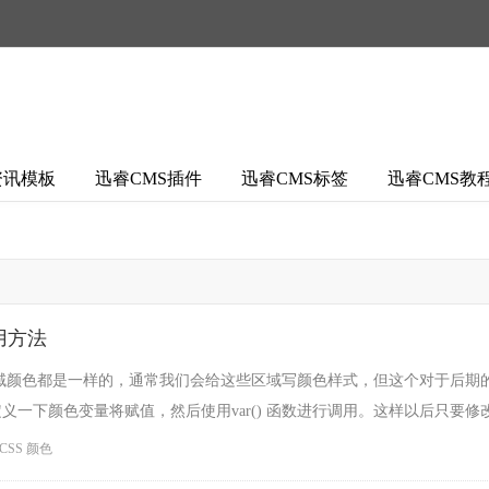
资讯模板
迅睿CMS插件
迅睿CMS标签
迅睿CMS教
使用方法
域颜色都是一样的，通常我们会给这些区域写颜色样式，但这个对于后期
以定义一下颜色变量将赋值，然后使用var() 函数进行调用。这样以后只要
var()......
SS 颜色