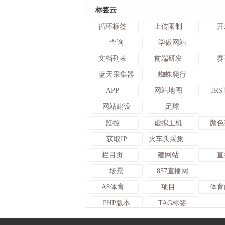
标签云
循环标签
上传限制
开
查询
学做网站
文档列表
前端研发
赛
蓝天采集器
蜘蛛爬行
APP
网站地图
JR
网站建设
足球
监控
虚拟主机
颜色
获取IP
火车头采集入库发布接口
栏目页
建网站
直
场景
857直播网
A8体育
项目
体育
PHP版本
TAG标签
社交
技术
c